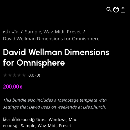
หน้าหลัก
/
Sample, Wav, Midi, Preset
/
David Wellman Dimensions for Omnisphere
David Wellman Dimensions
for Omnisphere
★
★
★
★
★
0.0
(
0
)
200.00
฿
This bundle also includes a MainStage template with
settings that David uses on weekends at Life.Church.
ใช้งานได้กับระบบปฏิบัติการ:
Windows
,
Mac
หมวดหมู่:
Sample, Wav, Midi, Preset