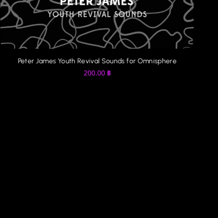
Vintage Synth - Pads - Deeper Omni Omnisphere 2
200.00
฿