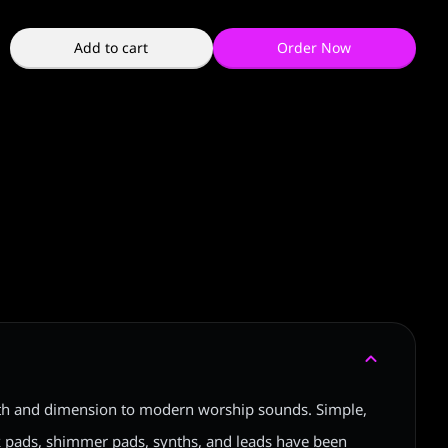
Add to cart
Order Now
pth and dimension to modern worship sounds. Simple,
k pads, shimmer pads, synths, and leads have been