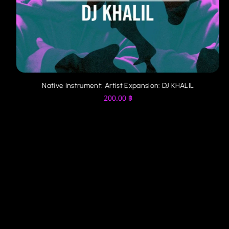
Peter James Youth Revival Sounds for Omnisphere
200.00
฿