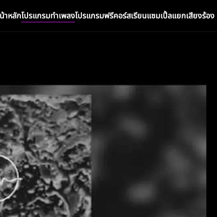
น้าหลัก
โปรแกรมทำเพลง
โปรแกรมฟรี
คอร์สเรียน
แซมเปิ้ล
แยกเสียงร้อง