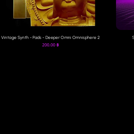
Studio Plug - Lights Out (Omnisphere_Bank)
Peter
200.00
฿