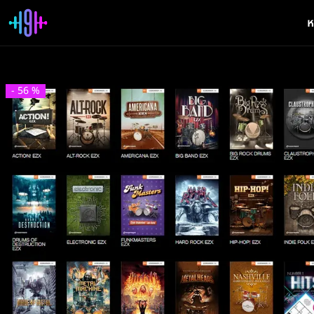
ห
-
56
%