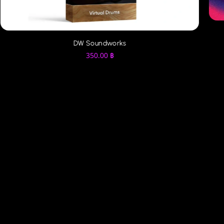
DW Soundworks
350.00
฿