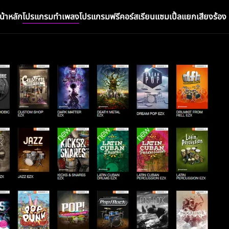
น้าหลัก
โปรแกรมทำเพลง
โปรแกรมฟรี
คอร์สเรียน
แซมเปิ้ล
แยกเสียงร้อง