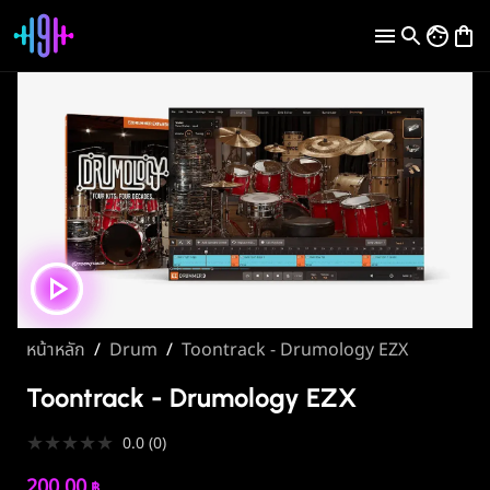
หน้าหลัก
/
Drum
/
Toontrack - Drumology EZX
Toontrack - Drumology EZX
★
★
★
★
★
0.0
(
0
)
200.00
฿