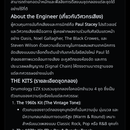
สามารถถ่ายทอดน้ำหนักและฟีลลิ่งการตีลงบนชุดกลองแต่ละชุดได้
อย่างไร้ที่ติ
About the Engineer (เกี่ยวกับวิศวกรเสียง)
ผู้ควบคุมการบันทึกเสียงและการมิกซ์คือ
Paul Stacey
โปรดิวเซอร์
และวิศวกรเสียงฝีมือฉกาจ ผู้เคยฝากผลงานร่วมกับศิลปินแถวหน้า
อย่าง Oasis, Noel Gallagher, The Black Crowes, และ
Steven Wilson ด้วยความเชี่ยวชาญในการผสมผสานเทคนิคการ
อัดเสียงแบบอนาล็อกดั้งเดิมเข้ากับเทคโนโลยีสมัยใหม่ Paul ได้
จำลองสภาพแวดล้อมทางเสียง อะคูสติกของห้องอัด และการ
ประมวลผลสัญญาณ (Signal Chain) ให้ตรงตามมาตรฐานของ
แต่ละทศวรรษอย่างแม่นยำ
THE KITS (รายละเอียดชุดกลอง)
Drumology EZX รวบรวมชุดกลองไอคอนิกจำนวน 4 ชุด ซึ่งเป็น
ตัวแทนของความรุ่งเรืองในแต่ละทศวรรษ:
The 1960s Kit (The Vintage Tone):
ตัวแทนของซาวด์กลองยุคบุกเบิกที่เน้นความอุ่น นุ่มนวล และ
มีความกลมกล่อมทางดนตรีสูง (Warm & Round) เหมาะ
สำหรับแนวเพลงแบบ Classic Rock, Pop หรือ R&B ยุคเก่า