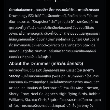
นิยามใหม่ของความคลาสสิก: สี่ทศวรรษแห่งวิวัฒนาการเสียงกลอง
Drumology EZX ไม่ได้เป็นเพียงแค่การบันทึกเสียงกลองทั่วไป แต่
เป็นการรวบรวม "Snapshot" สำคัญของประวัติศาสตร์ดนตรีผ่าน
ชุดกลองที่ถูกคัดเลือกและบันทึกเสียงโดยสองพี่น้องยอดฝีมือใน
วงการ เพื่อถ่ายทอดบุคลิกเสียงที่เป็นเอกลักษณ์ของแต่ละยุคออกมา
ให้สมบูรณ์แบบที่สุด ด้วยเทคนิคการจ่อไมค์และอุปกรณ์ Outboard
ที่ตรงตามยุคสมัย (Period-correct) ณ Livingston Studios
ลอนดอน สตูดิโอระดับตำนานที่ขึ้นชื่อเรื่องการบันทึกเสียงกลองที่
ยอดเยี่ยมที่สุดแห่งหนึ่งในยุโรป
About the Drummer (เกี่ยวกับมือกลอง)
ชุดกลองทั้งหมดใน EZX นี้ถูกเลือกสรรและบรรเลงโดย
Jeremy
Stacey
หนึ่งในมือกลองเซสชัน (Session Drummer) ที่ได้รับการ
ยอมรับและมีผลงานชุกที่สุดคนหนึ่งในสหราชอาณาจักร ผลงานของ
เขาครอบคลุมศิลปินระดับโลกมากมาย ไม่ว่าจะเป็น King Crimson,
Sheryl Crow, Noel Gallagher’s High Flying Birds, Robbie
Williams, Sia, และ Chris Squire ด้วยประสบการณ์ที่ยาวนานและ
เข้าใจในคาแรคเตอร์ของกลองแต่ละยุคอย่างลึกซึ้ง Jeremy จึง