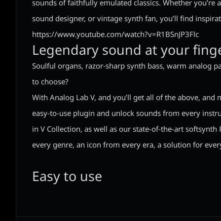
sounds of faithfully emulated classics. Whether you’re 
sound designer, or vintage synth fan, you’ll find inspirat
https://www.youtube.com/watch?v=R1BSnJP3Flc
Legendary sound at your finge
Soulful organs, razor-sharp synth bass, warm analog p
to choose?
With Analog Lab V, and you’ll get all of the above, and
easy-to-use plugin and unlock sounds from every inst
in V Collection, as well as our state-of-the-art softsynth
every genre, an icon from every era, a solution for every
Easy to use