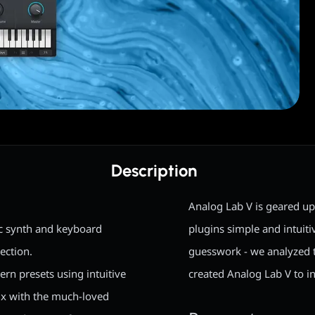
Description
Analog Lab V is geared up
ic synth and keyboard
plugins simple and intuiti
ection.
guesswork - we analyzed t
rn presets using intuitive
created Analog Lab V to ins
mix with the much-loved