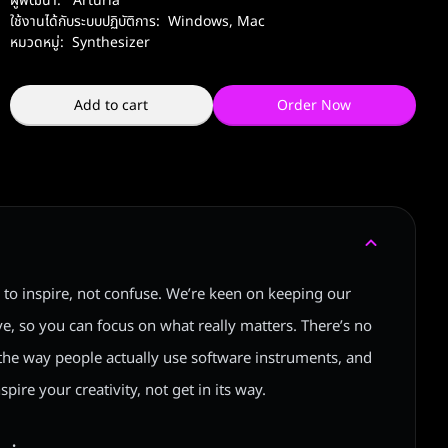
ผู้พัฒนา:
Arturia
ใช้งานได้กับระบบปฏิบัติการ:
Windows
,
Mac
หมวดหมู่:
Synthesizer
Add to cart
Order Now
 to inspire, not confuse. We’re keen on keeping our
ve, so you can focus on what really matters. There’s no
he way people actually use software instruments, and
pire your creativity, not get in its way.