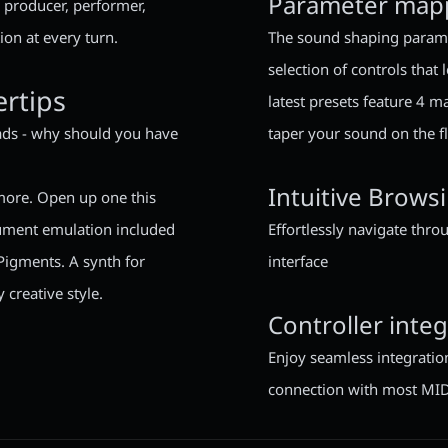
Parameter map
a producer, performer,
ion at every turn.
The sound shaping paramet
selection of controls that 
rtips
latest presets feature 4 m
ads - why should you have
taper your sound on the fl
Intuitive Brows
 more. Open up one this
rument emulation included
Effortlessly navigate thr
 Pigments. A synth for
interface
 creative style.
Controller inte
Enjoy seamless integration
connection with most MIDI 