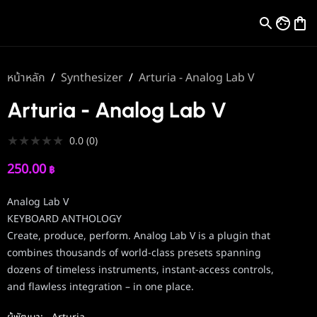
หน้าหลัก
/
Synthesizer
/
Arturia - Analog Lab V
Arturia - Analog Lab V
★
★
★
★
★
0.0
(
0
)
250.00
฿
Analog Lab V
KEYBOARD ANTHOLOGY
Create, produce, perform. Analog Lab V is a plugin that
combines thousands of world-class presets spanning
dozens of timeless instruments, instant-access controls,
and flawless integration – in one place.