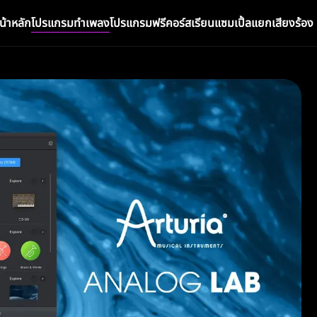
น้าหลัก
โปรแกรมทำเพลง
โปรแกรมฟรี
คอร์สเรียน
แซมเปิ้ล
แยกเสียงร้อง