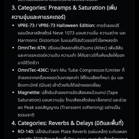
3. Categories: Preamps & Saturation (เพิ่ม
ความอุ่นและคาแรคเตอร์)
VPRE-73 / VPRE-73 Halloween Edition:
การจำลองปรี
แอมป์คลาสสิกสไตล์ Neve 1073 มอบความอิ่ม ความสว่าง และ
Harmonic Distortion ในแบบที่โปรดิวเซอร์ทั่วโลกหลงรัก
OmniTec-67A:
ปรีแอมป์หลอดสไตล์วินเทจ (Altec) เพิ่มสีสัน
และคาแรคเตอร์ความดิบ ความเก๋า ให้กับซาวด์ที่แห้งแล้งให้ออก
มามีชีวิตชีวา
OmniTec-436C:
Vari-Mu Tube Compressor/Limiter ที่
จำลองจากเครื่องหลอดวินเทจยุคเก่า ให้โทนเสียงที่หนา อุ่น และ
ยึดเกาะมิกซ์ (Glue) เข้าด้วยกันได้อย่างยอดเยี่ยม
Magnetite:
ปลั๊กอินจำลองการอัดเสียงลงม้วนเทป (Tape
Saturation) มอบความอุ่น โทนเสียงสไตล์อนาล็อกเทป และช่วย
ลด Peak ของสัญญาณ (Transient softening) อย่างเป็น
ธรรมชาติ
4. Categories: Reverbs & Delays (มิติและพื้นที่)
RO-140:
ปลั๊กอินจำลอง Plate Reverb (แผ่นเหล็ก) ระดับเพลท