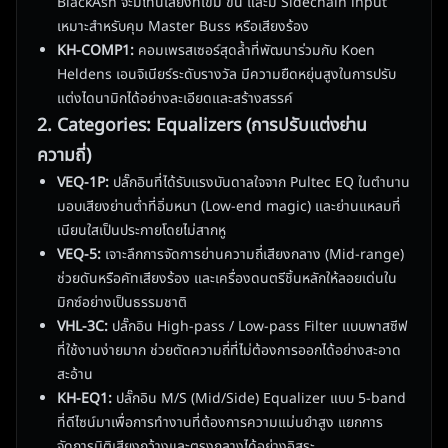
BlackAsh จะมีโทนเสียงที่เข้ม ข้น และมี Sidechain input
เหมาะสำหรับคุม Master Buss หรือเสียงร้อง
KH-COMP1:
คอมเพรสเซอร์สุดล้ำที่พัฒนาร่วมกับ Koen
Heldens เอนจิเนียร์ระดับรางวัล มีความยืดหยุ่นสูงในการปรับ
แต่งไดนามิกได้อย่างละเอียดและสร้างสรรค์
2. Categories: Equalizers (การปรับแต่งย่าน
ความถี่)
VEQ-1P:
ปลั๊กอินที่ได้รับแรงบันดาลใจจาก Pultec EQ ในตำนาน
มอบเสียงย่านต่ำที่อิ่มหนา (Low-end magic) และย่านแหลมที่
เนียนใสเป็นประกายโดยไม่สากหู
VEQ-5:
เจาะลึกการจัดการย่านความถี่เสียงกลาง (Mid-range)
ช่วยดันหรือคัทเสียงร้อง และเครื่องดนตรีชิ้นหลักให้ลอยเด่นใน
มิกซ์อย่างเป็นธรรมชาติ
VHL-3C:
ปลั๊กอิน High-pass / Low-pass Filter แบบพาสซีฟ
ที่ใช้งานง่ายมาก ช่วยตัดความถี่ที่ไม่ต้องการออกได้อย่างสะอาด
สะอ้าน
KH-EQ1:
ปลั๊กอิน M/S (Mid/Side) Equalizer แบบ 5-band
ที่ดีไซน์มาเพื่อการทำงานที่ต้องการความแม่นยำสูง แยกการ
จัดการมิติเสียงกว้างและตรงกลางได้อย่างอิสระ