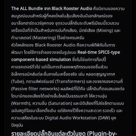
The ALL Bundle จาก Black Rooster Audio
คือนิยามของความ
สมบูรณ์แบบสำหรับผู้ที่หลงใหลในสุ้มเสียงอันมีเอกลักษณ์ของ
อนาล็อกฮาร์ดแวร์ยุคทอง ชุดรวมปลั๊กอินระดับพรีเมียมนี้รวบรวม
เครื่องมือที่จำเป็นสำหรับการบันทึกเสียง, มิกซ์เสียง (Mixing) และ
ทำมาสเตอร์ (Mastering) ไว้อย่างครบครัน
หัวใจหลักของ Black Rooster Audio คือความพิถีพิถันในการ
พัฒนา โดยใช้การจำลองวงจรในรูปแบบ
Real-time SPICE-type
component-based simulation
ซึ่งไม่ใช่แค่การก๊อปปี้
คาแรคเตอร์ทั่วไป แต่เป็นการจำลองพฤติกรรมของชิ้นส่วน
อิเล็กทรอนิกส์แต่ละชิ้นภายในเครื่องจริง เช่น หลอดสุญญากาศ
(Tube), ทรานส์ฟอร์เมอร์ (Transformers) และวงจรกรองความถี่
(Passive filter networks) ผลลัพธ์ที่ได้คือ ปลั๊กอินที่ตอบสนองต่อ
ไดนามิกของเสียงได้อย่างลื่นไหลเป็นธรรมชาติ ให้ความอุ่น
(Warmth), ความอิ่ม (Saturation) และมิติเสียงที่โปร่งลึกตามแบบ
ฉบับสตูดิโออนาล็อกดั้งเดิม แต่ยังคงไว้ซึ่งความสะดวก รวดเร็ว และ
ความเสถียรในระบบ Digital Audio Workstation (DAW) ยุค
ปัจจุบัน
รายละเอียดปลั๊กอินแต่ละตัวในชุด (Plugin-by-