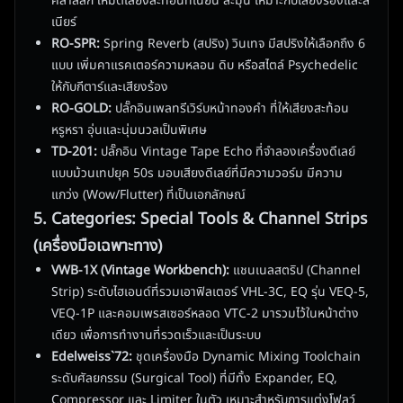
คลาสสิก ให้มิติเสียงสะท้อนที่เนียน ละมุน เหมาะกับเสียงร้องและส
เนียร์
RO-SPR:
Spring Reverb (สปริง) วินเทจ มีสปริงให้เลือกถึง 6
แบบ เพิ่มคาแรคเตอร์ความหลอน ดิบ หรือสไตล์ Psychedelic
ให้กับกีตาร์และเสียงร้อง
RO-GOLD:
ปลั๊กอินเพลทรีเวิร์บหน้าทองคำ ที่ให้เสียงสะท้อน
หรูหรา อุ่นและนุ่มนวลเป็นพิเศษ
TD-201:
ปลั๊กอิน Vintage Tape Echo ที่จำลองเครื่องดีเลย์
แบบม้วนเทปยุค 50s มอบเสียงดีเลย์ที่มีความวอร์ม มีความ
แกว่ง (Wow/Flutter) ที่เป็นเอกลักษณ์
5. Categories: Special Tools & Channel Strips
(เครื่องมือเฉพาะทาง)
VWB-1X (Vintage Workbench):
แชนเนลสตริป (Channel
Strip) ระดับไฮเอนด์ที่รวมเอาฟิลเตอร์ VHL-3C, EQ รุ่น VEQ-5,
VEQ-1P และคอมเพรสเซอร์หลอด VTC-2 มารวมไว้ในหน้าต่าง
เดียว เพื่อการทำงานที่รวดเร็วและเป็นระบบ
Edelweiss`72:
ชุดเครื่องมือ Dynamic Mixing Toolchain
ระดับศัลยกรรม (Surgical Tool) ที่มีทั้ง Expander, EQ,
Compressor และ Limiter ในตัว เหมาะสำหรับการแต่งโฟลว์