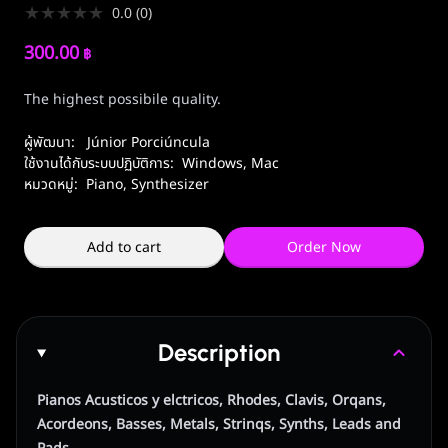
★
★
★
★
★
0.0
(
0
)
300.00
฿
The highest possibile quality.
ผู้พัฒนา:
Júnior Porciúncula
ใช้งานได้กับระบบปฏิบัติการ:
Windows
,
Mac
หมวดหมู่:
Piano
,
Synthesizer
Add to cart
Order Now
Description
Pianos Acusticos y elctricos, Rhodes, Clavis, Orqans,
Acordeons, Basses, Metals, Strinqs, Synths, Leads and