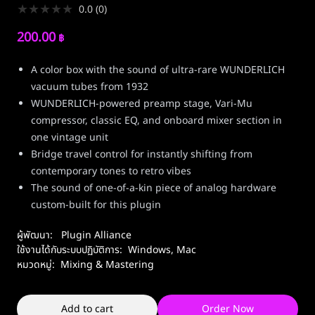
★
★
★
★
★
0.0
(
0
)
200.00
฿
A color box with the sound of ultra-rare WUNDERLICH
vacuum tubes from 1932
WUNDERLICH-powered preamp stage, Vari-Mu
compressor, classic EQ, and onboard mixer section in
one vintage unit
Bridge travel control for instantly shifting from
contemporary tones to retro vibes
The sound of one-of-a-kin piece of analog hardware
custom-built for this plugin
ผู้พัฒนา:
Plugin Alliance
ใช้งานได้กับระบบปฏิบัติการ:
Windows
,
Mac
หมวดหมู่:
Mixing & Mastering
Add to cart
Order Now