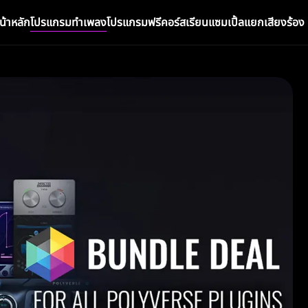
น้าหลัก
โปรแกรมทำเพลง
โปรแกรมฟรี
คอร์สเรียน
แซมเปิ้ล
แยกเสียงร้อง