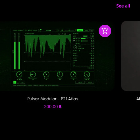
See all
Pulsar Modular - P21 Atlas
A
200.00
฿