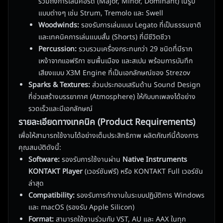
รวมถึงการเล่นคอร์ด (Major, Minor, Dominant) ในรูป
แบบต่างๆ เช่น Strum, Tremolo และ Swell
Woodwinds:
รองรับการเล่นแบบ Legato ที่เป็นธรรมชาติ
และเทคนิคการเล่นแบบสั้น (Shorts) ที่มีชีวิตชีวา
Percussion:
รวบรวมเครื่องกระทบกว่า 29 ชนิดที่มีราก
เหง้าจากแอฟริกา ชนพื้นเมือง และสเปน พร้อมการบันทึก
เสียงแบบ X3M Engine ที่เป็นเอกลักษณ์ของ Strezov
Sparks & Textures:
ส่วนประกอบเสริมด้าน Sound Design
ที่ช่วยสร้างบรรยากาศ (Atmosphere) ให้กับบทเพลงได้อย่าง
รวดเร็วและมีเอกลักษณ์
รายละเอียดทางเทคนิค (Product Requirements)
เพื่อให้สามารถใช้งานได้อย่างเต็มประสิทธิภาพ ผลิตภัณฑ์นี้ต้องการ
คุณสมบัติดังนี้:
Software:
รองรับการใช้งานผ่าน
Native Instruments
KONTAKT Player
(เวอร์ชันฟรี) หรือ KONTAKT Full เวอร์ชัน
ล่าสุด
Compatibility:
รองรับการทำงานในระบบปฏิบัติการ Windows
และ macOS (รองรับ Apple Silicon)
Format:
สามารถใช้งานร่วมกับ VST, AU และ AAX ในทุก