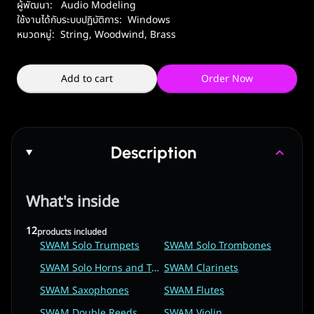
ผู้พัฒนา:
Audio Modeling
ใช้งานได้กับระบบปฏิบัติการ:
Windows
หมวดหมู่:
String
,
Woodwind, Brass
Add to cart
Order Now
Description
What's inside
12
products included
SWAM Solo Trumpets
SWAM Solo Trombones
SWAM Solo Horns and Tubas
SWAM Clarinets
SWAM Saxophones
SWAM Flutes
SWAM Double Reeds
SWAM Violin