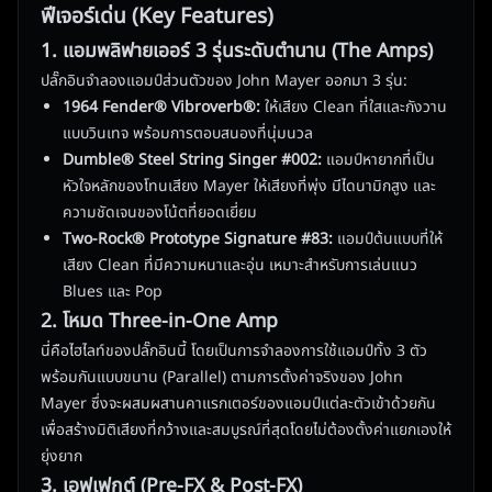
ฟีเจอร์เด่น (Key Features)
1. แอมพลิฟายเออร์ 3 รุ่นระดับตำนาน (The Amps)
ปลั๊กอินจำลองแอมป์ส่วนตัวของ John Mayer ออกมา 3 รุ่น:
1964 Fender® Vibroverb®:
ให้เสียง Clean ที่ใสและกังวาน
แบบวินเทจ พร้อมการตอบสนองที่นุ่มนวล
Dumble® Steel String Singer #002:
แอมป์หายากที่เป็น
หัวใจหลักของโทนเสียง Mayer ให้เสียงที่พุ่ง มีไดนามิกสูง และ
ความชัดเจนของโน้ตที่ยอดเยี่ยม
Two-Rock® Prototype Signature #83:
แอมป์ต้นแบบที่ให้
เสียง Clean ที่มีความหนาและอุ่น เหมาะสำหรับการเล่นแนว
Blues และ Pop
2. โหมด Three-in-One Amp
นี่คือไฮไลท์ของปลั๊กอินนี้ โดยเป็นการจำลองการใช้แอมป์ทั้ง 3 ตัว
พร้อมกันแบบขนาน (Parallel) ตามการตั้งค่าจริงของ John
Mayer ซึ่งจะผสมผสานคาแรกเตอร์ของแอมป์แต่ละตัวเข้าด้วยกัน
เพื่อสร้างมิติเสียงที่กว้างและสมบูรณ์ที่สุดโดยไม่ต้องตั้งค่าแยกเองให้
ยุ่งยาก
3. เอฟเฟกต์ (Pre-FX & Post-FX)