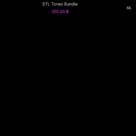
STL Tones Bundle
MixW
350.00
฿