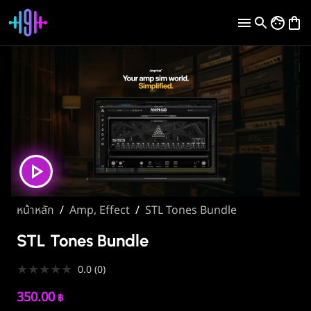
หน้าหลัก
/
Amp, Effect
/
STL Tones Bundle
STL Tones Bundle
★
★
★
★
★
0.0
(
0
)
350.00
฿