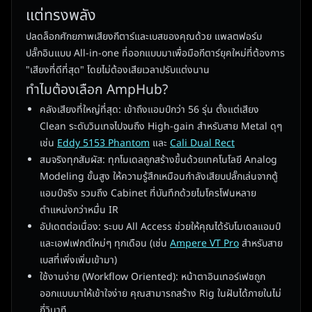
แต่ทรงพลัง
ปลดล็อกศักยภาพเสียงกีตาร์และเบสของคุณด้วย แพลตฟอร์ม
ปลั๊กอินแบบ All-in-one ที่ออกแบบมาเพื่อมือกีตาร์ยุคใหม่ที่ต้องการ
"เสียงที่ดีที่สุด" โดยไม่ต้องเสียเวลาปรับแต่งนาน
ทำไมต้องเลือก AmpHub?
คลังเสียงที่ใหญ่ที่สุด: เข้าถึงแอมป์กว่า 56 รุ่น ตั้งแต่เสียง
Clean ระดับวินเทจไปจนถึง High-gain สำหรับสาย Metal ดุๆ
เช่น
Eddy 5153 Phantom
และ
Cali Dual Rect
สมจริงทุกสัมผัส: ทุกโมเดลถูกสร้างขึ้นด้วยเทคโนโลยี Analog
Modeling ขั้นสูง ให้ความรู้สึกเหมือนกำลังเสียบปลั๊กเล่นจากตู้
แอมป์จริง รวมถึง Cabinet ที่บันทึกด้วยไมโครโฟนหลาย
ตำแหน่งกว่าหมื่น IR
อัปเดตต่อเนื่อง: ระบบ All Access ช่วยให้คุณได้รับโมเดลแอมป์
และเอฟเฟกต์ใหม่ๆ ทุกเดือน (เช่น
Ampere VT Pro
สำหรับสาย
เบสที่เพิ่งเพิ่มเข้ามา)
ใช้งานง่าย (Workflow Oriented): หน้าตาอินเทอร์เฟซถูก
ออกแบบมาให้เข้าใจง่าย คุณสามารถสร้าง Rig ในฝันได้ภายในไม่
กี่วินาที