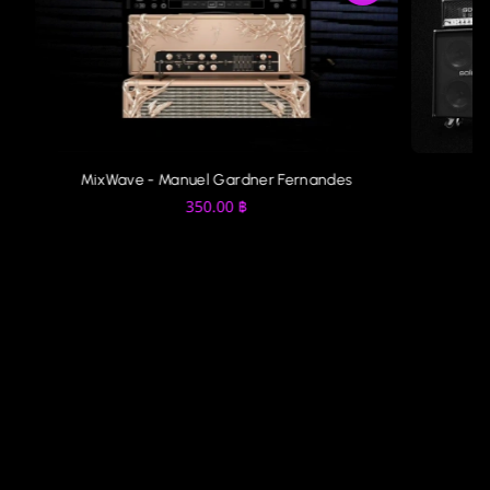
MixWave - Manuel Gardner Fernandes
N
350.00
฿